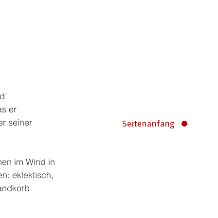
d 
s er 
r seiner 
Seitenanfang
en im Wind in 
n: eklektisch, 
andkorb 