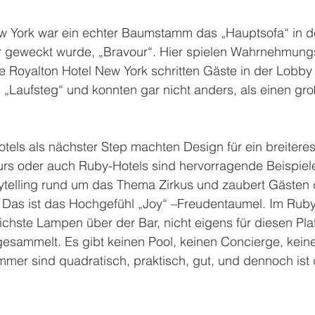
 York war ein echter Baumstamm das „Hauptsofa“ in de
r geweckt wurde, „Bravour“. Hier spielen Wahrnehmungs
he Royalton Hotel New York schritten Gäste in der Lobby
 „Laufsteg“ und konnten gar nicht anders, als einen gro
tels als nächster Step machten Design für ein breitere
urs oder auch Ruby-Hotels sind hervorragende Beispiel
rytelling rund um das Thema Zirkus und zaubert Gästen 
 Das ist das Hochgefühl „Joy“ –Freudentaumel. Im Ruby 
chste Lampen über der Bar, nicht eigens für diesen Plat
ammelt. Es gibt keinen Pool, keinen Concierge, kein
mer sind quadratisch, praktisch, gut, und dennoch ist 