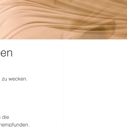
ken
 zu wecken. 
 
 die 
chempfunden. 