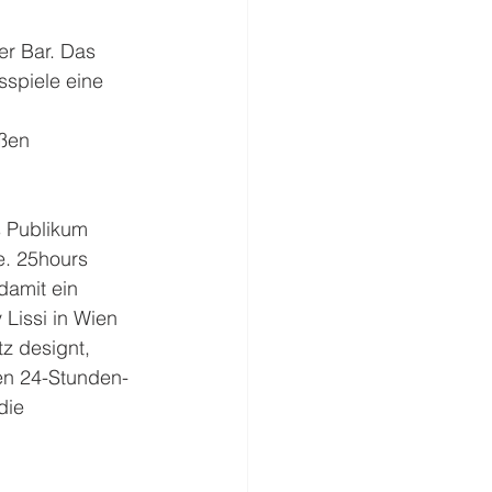
r Bar. Das 
spiele eine 
 
ßen 
s Publikum 
e. 25hours 
damit ein 
Lissi in Wien 
z designt, 
en 24-Stunden-
die 