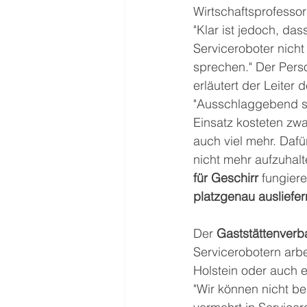
Wirtschaftsprofesso
"Klar ist jedoch, d
Serviceroboter nich
sprechen." Der Pers
erläutert der Leiter
"Ausschlaggebend si
Einsatz kosteten zwa
auch viel mehr. Dafü
nicht mehr aufzuhalt
für Geschirr
 fungiere
platzgenau ausliefer
Der 
Gaststättenver
Servicerobotern arbe
Holstein oder auch e
"Wir können nicht b