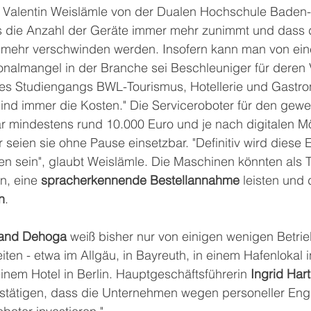
r Valentin Weislämle von der Dualen Hochschule Baden
ass die Anzahl der Geräte immer mehr zunimmt und dass 
t mehr verschwinden werden. Insofern kann man von ei
onalmangel in der Branche sei Beschleuniger für deren 
 des Studiengangs BWL-Tourismus, Hotellerie und Gastro
nd immer die Kosten." Die Serviceroboter für den gewe
r mindestens rund 10.000 Euro und je nach digitalen Mö
r seien sie ohne Pause einsetzbar. "Definitiv wird diese 
en sein", glaubt Weislämle. Die Maschinen könnten als 
n, eine 
spracherkennende Bestellannahme
 leisten und 
n
. 
band Dehoga
 weiß bisher nur von einigen wenigen Betrie
iten - etwa im Allgäu, in Bayreuth, in einem Hafenlokal 
inem Hotel in Berlin. Hauptgeschäftsführerin 
Ingrid Har
estätigen, dass die Unternehmen wegen personeller En