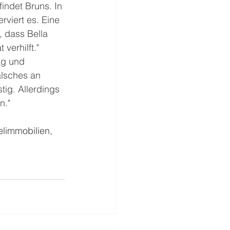
indet Bruns. In 
viert es. Eine 
, dass Bella 
verhilft." 
ag und 
lsches an 
tig. Allerdings 
."  
limmobilien, 