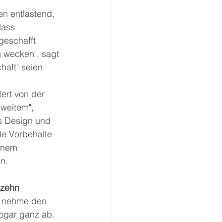
n entlastend, 
dass 
geschafft 
 wecken", sagt 
aft" seien 
ert von der 
 weitem", 
s Design und 
le Vorbehalte 
inem 
n. 
 zehn 
r nehme den 
ogar ganz ab. 