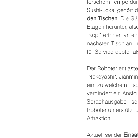
forschem Tempo durc
Sushi-Lokal gehört d
den Tischen
. Die Gä
Etagen herunter, al
"Kopf" erinnert an e
nächsten Tisch an. 
für Serviceroboter al
Der Roboter entlaste
"Nakoyashi", Jianming
ein, zu welchem Tis
verhindert ein Anst
Sprachausgabe - so 
Roboter unterstützt 
Attraktion." 
Aktuell sei der 
Einsa