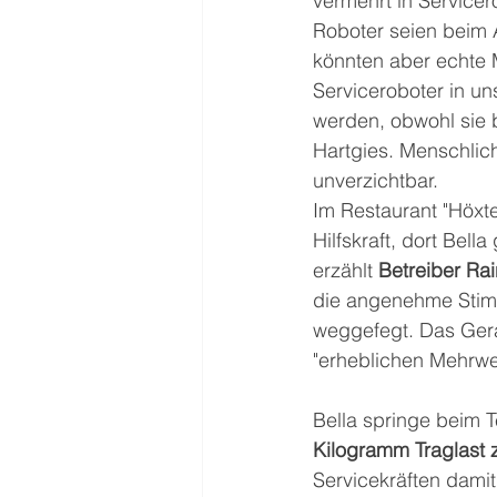
vermehrt in Servicero
Roboter seien beim 
könnten aber echte M
Serviceroboter in un
werden, obwohl sie b
Hartgies. Menschlich
unverzichtbar. 
Im Restaurant "Höxt
Hilfskraft, dort Bell
erzählt 
Betreiber Ra
die angenehme Stimm
weggefegt. Das Gerä
"erheblichen Mehrwer
Bella springe beim Te
Kilogramm Traglast
Servicekräften damit