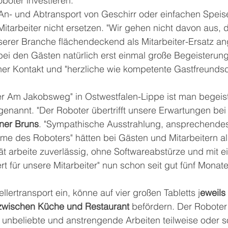
boter investieren." 
An- und Abtransport von Geschirr oder einfachen Speise
itarbeiter nicht ersetzen. "Wir gehen nicht davon aus, 
serer Branche flächendeckend als Mitarbeiter-Ersatz an
ei den Gästen natürlich erst einmal große Begeisterung
er Kontakt und "herzliche wie kompetente Gastfreundsch
er Am Jakobsweg" in Ostwestfalen-Lippe ist man begeist
a genannt. "Der Roboter übertrifft unsere Erwartungen bei
iner Bruns
. "Sympathische Ausstrahlung, ansprechende
e des Roboters" hätten bei Gästen und Mitarbeitern al
t arbeite zuverlässig, ohne Softwareabstürze und mit e
t für unsere Mitarbeiter" nun schon seit gut fünf Monate
llertransport ein, könne auf vier großen Tabletts j
eweils
 zwischen Küche und Restaurant
 befördern. Der Robote
 unbeliebte und anstrengende Arbeiten teilweise oder s