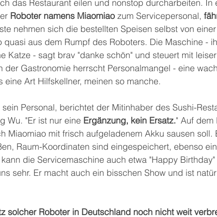
h das Restaurant eilen und nonstop durcharbeiten. In 
er 
Roboter namens Miaomiao
 zum Servicepersonal, 
fäh
ste nehmen sich die bestellten Speisen selbst von einer 
so quasi aus dem Rumpf des Roboters. Die Maschine - ih
ine Katze - sagt brav "danke schön" und steuert mit leise
In der Gastronomie herrscht Personalmangel - eine wa
s eine Art Hilfskellner, meinen so manche. 
 sein Personal, berichtet der Mitinhaber des Sushi-Rest
 Wu. "Er ist nur eine 
Ergänzung, kein Ersatz.
" Auf dem 
ch Miaomiao mit frisch aufgeladenem Akku sausen soll. 
oßen, Raum-Koordinaten sind eingespeichert, ebenso ein
kann die Servicemaschine auch etwa "Happy Birthday" 
uns sehr. Er macht auch ein bisschen Show und ist natürl
tz solcher Roboter in Deutschland noch nicht weit verbre