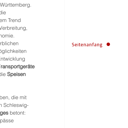
-Württemberg. 
die 
nem Trend 
Verbreitung, 
nomie. 
rblichen 
Seitenanfang
glichkeiten 
Entwicklung 
T
ransportgeräte 
die 
Speisen 
ben, die mit 
in Schleswig-
tges
 betont: 
gpässe 