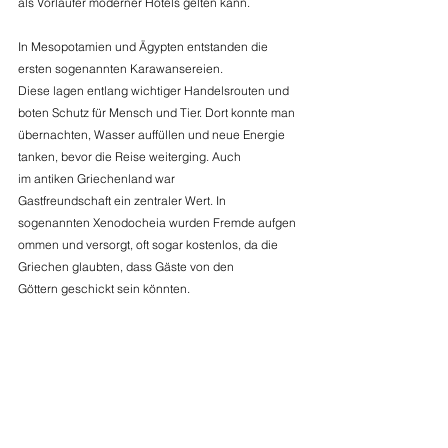
als Vorläufer moderner Hotels gelten kann. 
In Mesopotamien und Ägypten entstanden die 
ersten sogenannten Karawansereien. 
Diese lagen entlang wichtiger Handelsrouten und 
boten Schutz für Mensch und Tier. Dort konnte man 
übernachten, Wasser auffüllen und neue Energie 
tanken, bevor die Reise weiterging. Auch 
im antiken Griechenland war 
Gastfreundschaft ein zentraler Wert. In 
sogenannten Xenodocheia wurden Fremde aufgen
ommen und versorgt, oft sogar kostenlos, da die 
Griechen glaubten, dass Gäste von den 
Göttern geschickt sein könnten. 