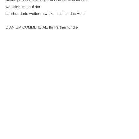
was sich im Lauf der 
Jahrhunderte weiterentwickeln sollte: das Hotel. 
DIANIUM COMMERCIAL, Ihr Partner für die 
Vermittlung handverlesener Hotelimmobilien, steht 
Ihnen in jedem Bereich der Hotellerie zur Seite. 
Kommentare
Kommentar verfassen...
We make coffee day and night