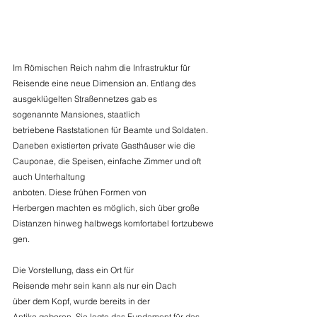
Im Römischen Reich nahm die Infrastruktur für 
Reisende eine neue Dimension an. Entlang des 
ausgeklügelten Straßennetzes gab es 
sogenannte Mansiones, staatlich 
betriebene Raststationen für Beamte und Soldaten. 
Daneben existierten private Gasthäuser wie die 
Cauponae, die Speisen, einfache Zimmer und oft 
auch Unterhaltung 
anboten. Diese frühen Formen von 
Herbergen machten es möglich, sich über große 
Distanzen hinweg halbwegs komfortabel fortzubewe
gen. 
Die Vorstellung, dass ein Ort für 
Reisende mehr sein kann als nur ein Dach 
über dem Kopf, wurde bereits in der 
Antike geboren. Sie legte das Fundament für das, 