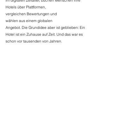
im digitalen Zeitalter, buchen Menschen ihre 
Hotels über Plattformen, 
vergleichen Bewertungen und 
wählen aus einem globalen 
Angebot. Die Grundidee aber ist geblieben: Ein 
Hotel ist ein Zuhause auf Zeit. Und das war es 
schon vor tausenden von Jahren. 
DIANIUM COMMERCIAL, Ihr Partner für die 
Vermittlung handverlesener Hotelimmobilien, steht 
Ihnen in jedem Bereich der Hotellerie zur Seite.
Kommentare
Kommentar verfassen...