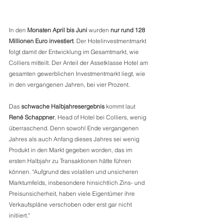
In den 
Monaten April bis Juni
 wurden 
nur rund 128 
Millionen Euro investiert
. Der Hotelinvestmentmarkt 
folgt damit der Entwicklung im Gesamtmarkt, wie 
Colliers mitteilt. Der Anteil der Assetklasse Hotel am 
gesamten gewerblichen Investmentmarkt liegt, wie 
in den vergangenen Jahren, bei vier Prozent. 
Das 
schwache Halbjahresergebnis
 kommt laut 
René Schappner
, Head of Hotel bei Colliers, wenig 
überraschend. Denn sowohl Ende vergangenen 
Jahres als auch Anfang dieses Jahres sei wenig 
Produkt in den Markt gegeben worden, das im 
ersten Halbjahr zu Transaktionen hätte führen 
können. "Aufgrund des volatilen und unsicheren 
Marktumfelds, insbesondere hinsichtlich Zins- und 
Preisunsicherheit, haben viele Eigentümer ihre 
Verkaufspläne verschoben oder erst gar nicht 
initiiert." 