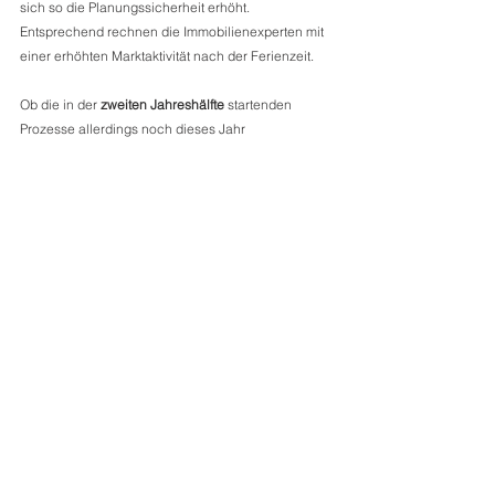
sich so die Planungssicherheit erhöht. 
Entsprechend rechnen die Immobilienexperten mit 
einer erhöhten Marktaktivität nach der Ferienzeit. 
Ob die in der 
zweiten Jahreshälfte
 startenden 
Prozesse allerdings noch dieses Jahr 
abgeschlossen werden können, bleibe fraglich. 
Transaktionen würden nach wie vor länger als noch 
vor der Corona-Pandemie dauern. "Entsprechend 
rechnen wir nicht damit, dass die 
Marke von einer 
Milliarde Euro Transaktionsvolumen
 dieses Jahr 
geknackt wird. Der Ausblick für 2024 ist positiv. 
Dann ist davon auszugehen, dass wieder mehr 
Aktivität seitens der Core-Investoren besteht, sollten 
sich die Kaufpreise wie erwartet dann endgültig auf 
dem neuen Niveau gefestigt haben", fasst 
Schappner
 zusammen. 
DIANIUM COMMERCIAL, Ihr Partner für die 
Vermittlung handverlesener Hotelimmobilien, steht 
Ihnen in jedem Bereich der Hotellerie beratend zur 