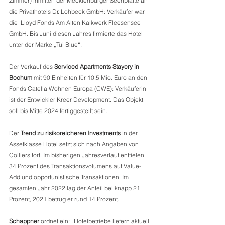
Zimmer) inmitten der Mecklenburger Seenplatte an 
die Privathotels Dr. Lohbeck GmbH: Verkäufer war 
die  Lloyd Fonds Am Alten Kalkwerk Fleesensee 
GmbH. Bis Juni diesen Jahres firmierte das Hotel 
unter der Marke „Tui Blue“. 
Der Verkauf des 
Serviced Apartments Stayery in 
Bochum
 mit 90 Einheiten für 10,5 Mio. Euro an den 
Fonds Catella Wohnen Europa (CWE): Verkäuferin 
ist der Entwickler Kreer Development. Das Objekt 
soll bis Mitte 2024 fertiggestellt sein. 
Der 
Trend zu risikoreicheren Investments
 in der 
Assetklasse Hotel setzt sich nach Angaben von 
Colliers fort. Im bisherigen Jahresverlauf entfielen 
34 Prozent des Transaktionsvolumens auf Value-
Add und opportunistische Transaktionen. Im 
gesamten Jahr 2022 lag der Anteil bei knapp 21 
Prozent, 2021 betrug er rund 14 Prozent. 
Schappner
 ordnet ein: „Hotelbetriebe liefern aktuell 