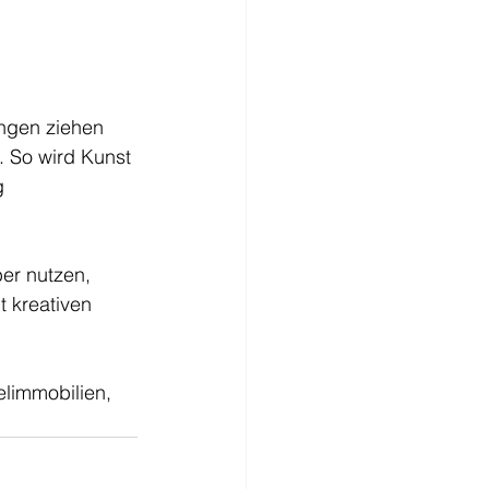
ngen ziehen 
 So wird Kunst 
g 
er nutzen, 
t kreativen 
limmobilien, 