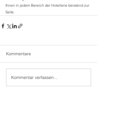
Ihnen in jedem Bereich der Hotellerie beratend zur 
Seite.   
Kommentare
Kommentar verfassen...
We make coffee day and night
DIANIUM
Kontakt